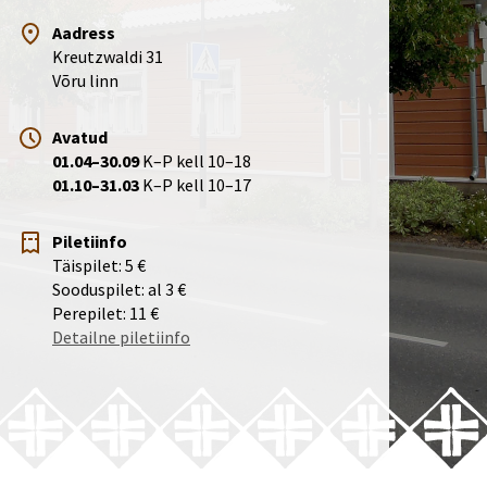
Aadress
Kreutzwaldi 31
Võru linn
Avatud
01.04–30.09
K–P kell 10–18
01.10–31.03
K–P kell 10–17
Piletiinfo
Täispilet: 5 €
Sooduspilet: al 3 €
Perepilet: 11 €
Detailne piletiinfo